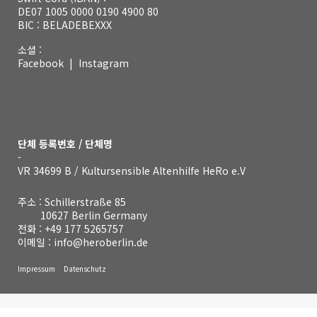
DE07 1005 0000 0190 4900 80
BIC : BELADEBEXXX
소셜 :
Facebook
|
Instagram
단체 등록번호 / 단체명
-
VR 34699 B / Kultursensible Altenhilfe HeRo e.V
주소 : Schillerstraße 85
10627 Berlin Germany
전화 :
+49 177 5265757
이메일 :
info@heroberlin.de
Impressum
Datenschutz
© 2020 All rights reserved, kultursensible Altenhilfe HeRo e.V.