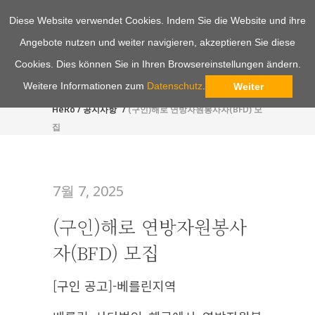
Diese Website verwendet Cookies. Indem Sie die Website und ihre
Angebote nutzen und weiter navigieren, akzeptieren Sie diese
Cookies. Dies können Sie in Ihren Browsereinstellungen ändern.
Weitere Informationen zum
Datenschutz
.
Weiter
HeRo
/
공지사항
/
(구인)해로 연방자원봉사자(BFD) 모
집
7월 7, 2025
(구인)해로 연방자원봉사
자(BFD) 모집
[구인 공고]-베를린지역