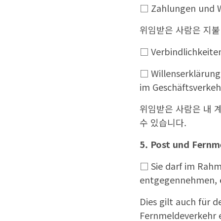
□ Zahlungen und 
위임받은 사람은 지불
□ Verbindlichke
□ Willenserklärung
im Geschäftsverkehr
위임받은 사람은 내 계
수 있습니다.
5. Post und Fernm
□ Sie darf im Rahm
entgegennehmen, ö
Dies gilt auch für 
Fernmeldeverkehr e