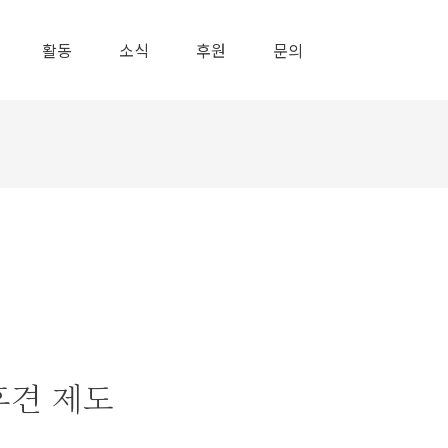
활동
소식
후원
문의
 후견 제도