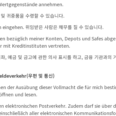
Wertgegenstände annehmen.
 및 귀중품을 수령할 수 있습니다.
iten eingehen. 위임받은 사람은 채무를 질 수 있습니다.
en bezüglich meiner Konten, Depots und Safes abgeb
 mit Kreditinstituten vertreten.
좌, 예금 및 금고에 관한 의사 표시를 하고, 금융 기관과의
eldeverkehr(
우편 및 통신
)
en der Ausübung dieser Vollmacht die für mich bes
ffnen und lesen.
den elektronischen Postverkehr. Zudem darf sie über 
inschließlich aller elektronischen Kommunikationsf