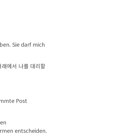
en. Sie darf mich
 거래에서 나를 대리할
timmte Post
den
ormen entscheiden.