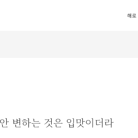
gebote nutzen und weiter navigieren, akzeptieren Sie diese Cookies. 
해로
장 안 변하는 것은 입맛이더라