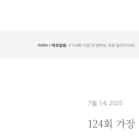
Diese Website verwendet Cookies. Indem Sie die Website und ihre An
Informationen zum
Datenschutz
.
HeRo
/
해로칼럼
/
124회 가장 안 변하는 것은 입맛이더라
7월 14, 2025
124회 가