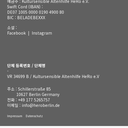
예금주 : Kultursensible Altenhilfe HeRo e.V.
Swift Cord (IBAN) :
DE07 1005 0000 0190 4900 80
BIC : BELADEBEXXX
소셜 :
Facebook
|
Instagram
단체 등록번호 / 단체명
-
VR 34699 B / Kultursensible Altenhilfe HeRo e.V
주소 : Schillerstraße 85
10627 Berlin Germany
전화 :
+49 177 5265757
이메일 :
info@heroberlin.de
Impressum
Datenschutz