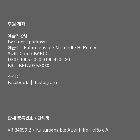
후원 계좌
-
예금기관명 :
Berliner Sparkasse
예금주 : Kultursensible Altenhilfe HeRo e.V.
Swift Cord (IBAN) :
DE07 1005 0000 0190 4900 80
BIC : BELADEBEXXX
소셜 :
Facebook
|
Instagram
단체 등록번호 / 단체명
-
VR 34699 B / Kultursensible Altenhilfe HeRo e.V